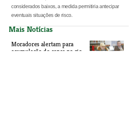
considerados baixos, a medida permitiria antecipar
eventuais situações de risco.
Mais Notícias
Moradores alertam para
acumulação de canas no rio
em Atouguia
Erosão das margens e acumulação de
canas, apesar das limpezas realizadas
ao longo dos anos, preocupam os
moradores de Atouguia. A situação
preocupa especialmente quem vive
junto ao leito, devido ao risco de
cheias e danos às propriedades. A
Câmara de Alenquer assegura que os
serviços da Divisão de Ambiente irão
deslocar-se ao local para avaliar e
intervir.
Sociedade
| 11-02-2026