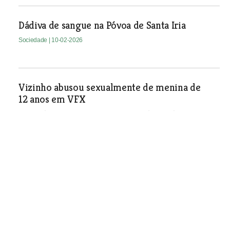
Dádiva de sangue na Póvoa de Santa Iria
Sociedade
| 10-02-2026
Vizinho abusou sexualmente de menina de
12 anos em VFX
Jovem de 20 anos vivia no mesmo prédio e seduziu a
criança para praticar actos sexuais de relevo. PJ fala em
abusador sexual que estava à solta e agora foi detido.
Aquando da detenção e das perícias, os investigadores
descobriram outras vítimas, online, que são também do
concelho.
Sociedade
| 10-02-2026
Apanhados a roubar telemóvel e automóvel