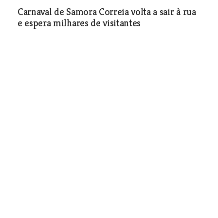
Carnaval de Samora Correia volta a sair à rua
e espera milhares de visitantes
Cultura e Lazer
| 17-02-2026
“Apadrinha uma Oliveira” cresce em Abrantes
e reforça combate ao abandono agrícola
Cultura e Lazer
| 17-02-2026
Concerto solidário em Torres Novas apoia
vítimas da tempestade Kristin
Cultura e Lazer
| 17-02-2026