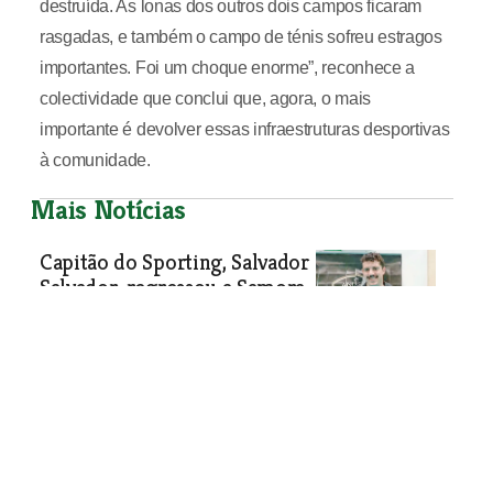
destruída. As lonas dos outros dois campos ficaram
rasgadas, e também o campo de ténis sofreu estragos
importantes. Foi um choque enorme”, reconhece a
colectividade que conclui que, agora, o mais
importante é devolver essas infraestruturas desportivas
à comunidade.
Mais Notícias
Capitão do Sporting, Salvador
Salvador, regressou a Samora
Correia com o coração cheio
Entre emoções, memórias e aplausos
vindos das bancadas, o internacional
português de andebol voltou ao
Pavilhão de Samora Correia, onde se
formou como jogador antes de
ingressar no Sporting.
Desporto
| 17-02-2026