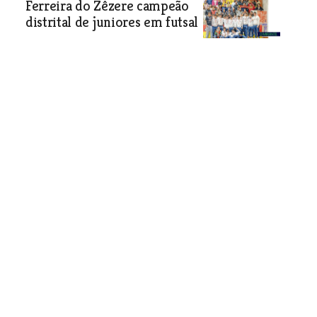
Ferreira do Zêzere campeão
distrital de juniores em futsal
Desporto
| 18-03-2026
Alenquer celebra contrato-programa com AD
Carregado
Câmara de Alenquer vai atribuir um apoio financeiro de
54 mil euros à Associação Desportiva do Carregado,
reconhecendo o papel da colectividade na formação
desportiva de crianças e jovens do concelho.
Desporto
| 18-03-2026
Abrantes recebeu primeira
etapa do Portugal Teqball
Tour 2026