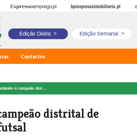
Expresso Emprego
BPI Expresso Imobiliário
B
Edição Diária
>
Edição Semanal
>
uras
Contactos
antarém é campeão dist ...
campeão distrital de
futsal