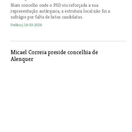
Num concelho onde o PSD viu reforçada a sua
representação autárquica, a estrutura local não foi a
sufrágio por falta de listas candidatas.
Política
| 18-03-2026
Micael Correia preside concelhia de
Alenquer
Política
| 18-03-2026
Ourém investe um milhão na recuperação da
histórica Capela de São Sebastião
Câmara de Ourém vai avançar com a requalificação da
Capela de São Sebastião, na freguesia da Atouguia, num
investimento de cerca de um milhão de euros. O templo,
associado à passagem das tropas de D. Nuno Álvares