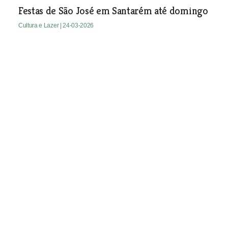
Festas de São José em Santarém até domingo
Cultura e Lazer
| 24-03-2026
Lezíria revela séculos de história humana em
exposição no Jardim da Liberdade
Cultura e Lazer
| 24-03-2026
Biblioteca de Alcanena recebe exposição de
Poesia Visual
Cultura e Lazer
| 24-03-2026
Câmara de Almeirim compra antiga gare da