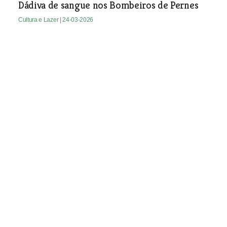
Dádiva de sangue nos Bombeiros de Pernes
Cultura e Lazer
| 24-03-2026
Exposição de pintura de Fernanda Narciso
Cultura e Lazer
| 24-03-2026
Cartoon Xira também se faz
no feminino
A 27ª edição da Cartoon Xira também
se faz no feminino com a artista
espanhola Maria Picassó a apresentar
uma antologia de 106 caricaturas e a
jornalista Mafalda Anjos a defender
maior paridade no cartoon editorial. A
exposição reúne, em Vila Franca de
Xira, 216 trabalhos nacionais e