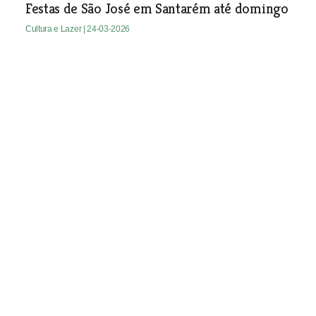
Festas de São José em Santarém até domingo
Cultura e Lazer
| 24-03-2026
Lezíria revela séculos de história humana em
exposição no Jardim da Liberdade
Cultura e Lazer
| 24-03-2026
Biblioteca de Alcanena recebe exposição de
Poesia Visual
Cultura e Lazer
| 24-03-2026
Câmara de Almeirim compra antiga gare da
rodoviária para habitação e serviços