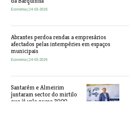
da Barquinha
Economia
| 24-03-2026
Abrantes perdoa rendas a empresários
afectados pelas intempéries em espaços
municipais
Economia
| 24-03-2026
Santarém e Almeirim
juntaram sector do mirtilo
que já vale quase 3000
hectares em Portugal
Cultura do mirtilo em Portugal está a
entrar numa nova fase de maturidade
e ambição. Produtores reuniram-se no