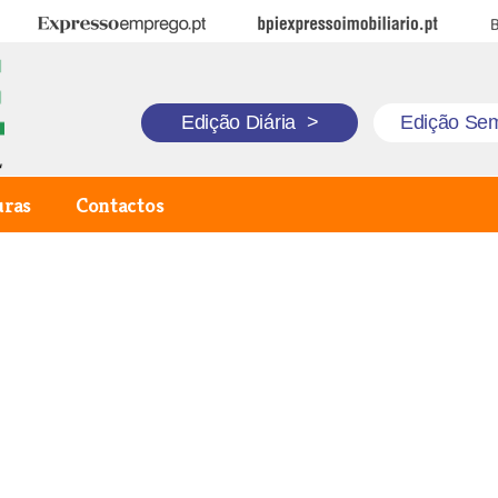
Expresso Emprego
BPI Expresso Imobiliário
B
Edição Diária
>
Edição Se
uras
Contactos