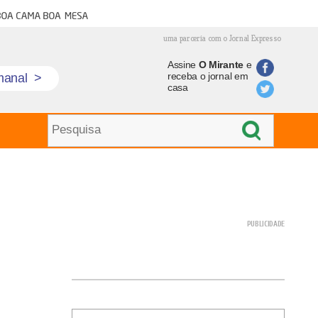
oa cama boa mesa
uma parceria com o Jornal Expresso
Assine
O Mirante
e
receba o jornal em
manal
>
casa