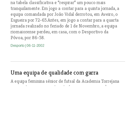
na tabela classificativa e “respirar” um pouco mais
tranquilamente. Em jogo a contar para a quinta jornada, a
equipa comandada por João Vidal derrotou, em Aveiro, o
Esgueira por 72-65.Antes, em jogo a contar para a quarta
jornada realizado no feriado de 1 de Novembro, a equipa
riomaiorense perdeu, em casa, com o Desportivo da
Póvoa, por 86-58.
Desporto
| 06-11-2002
Uma equipa de qualidade com garra
A equipa feminina sénior de futsal da Academia Torrejana
apresenta-se novamente esta época como a grande
favorita à conquista do campeonato distrital de futsal,
prova que vem dominando desde há alguns anos. Além do
título distrital, a equipa de Torres Novas quer também
fazer melhor que o sexto lugar alcançado no campeonato
nacional do ano passado. O potencial das torrejanas foi
testado no passado domingo num jogo em que fizeram a
festa com a entrega das faixas de campeãs distritais e no