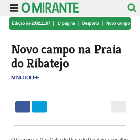
Edição de 2002.11.07
1ª página
Desporto
Novo campo
na Praia do Ribatejo
Novo campo na Praia
do Ribatejo
MINI-GOLFE
O Campo de Mini Golfe de Praia do Ribatejo, concelho