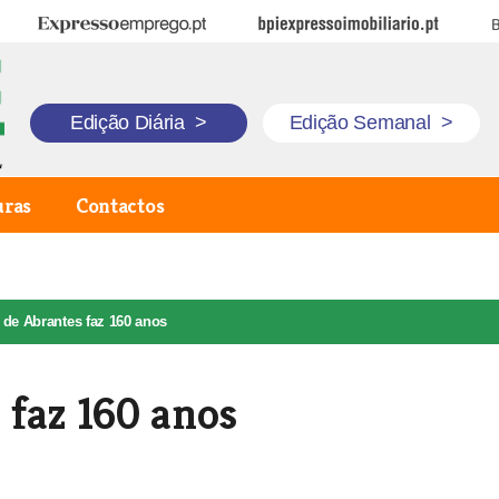
Expresso Emprego
BPI Expresso Imobiliário
B
Edição Diária
>
Edição Semanal
>
uras
Contactos
de Abrantes faz 160 anos
 faz 160 anos