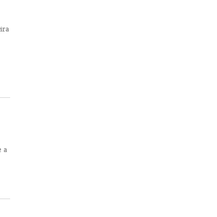
ira
e a