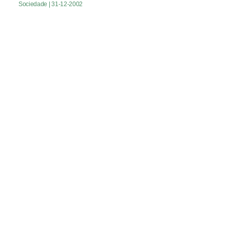
Sociedade
| 31-12-2002
Cheia pode ter vindo para durar
Sociedade
| 31-12-2002
Um comunicado que levanta dúvidas
Sociedade
| 31-12-2002
A tradição à volta da fogueira
Sociedade
| 31-12-2002