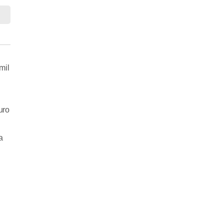
mil
uro
a