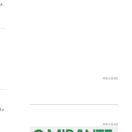
a.
ito