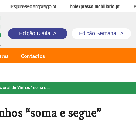
Expresso Emprego
BPI Expresso Imobiliário
B
Edição Diária
>
Edição Semanal
>
uras
Contactos
cional de Vinhos “soma e ...
inhos “soma e segue”