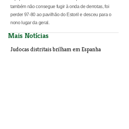
também não consegue fugir à onda de derrotas, foi
perder 97-80 ao pavilhão do Estoril e desceu para o
nono lugar da geral.
Mais Notícias
Judocas distritais brilham em Espanha
Desporto
| 12-11-2003
Seis Dias Internacionais de Enduro
Desporto
| 12-11-2003
Tomarenses no pico do mundo
Desporto
| 12-11-2003