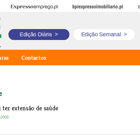
Expresso Emprego
BPI Expresso Imobiliário
B
Edição Diária
>
Edição Semanal
>
uras
Contactos
e
i ter extensão de saúde
1-2003