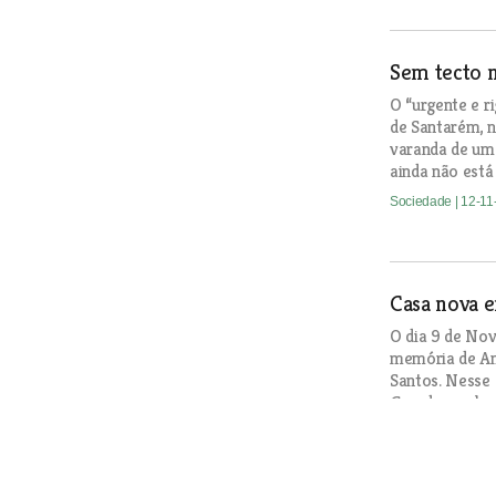
Sem tecto 
O “urgente e r
de Santarém, n
varanda de um
ainda não está
Sociedade
| 12-1
Casa nova 
O dia 9 de Nov
memória de An
Santos. Nesse 
Grande recebeu
que ardeu por 
Agosto, arras
Sociedade
| 12-1