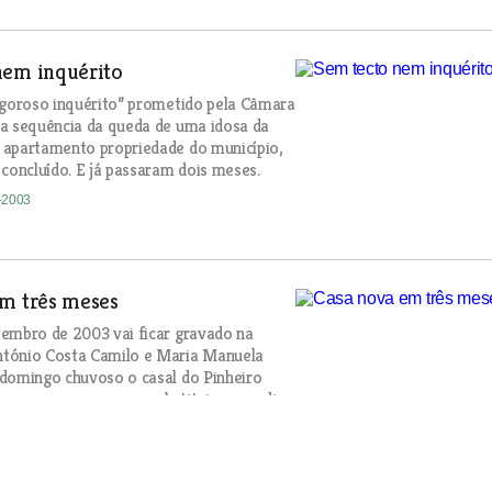
nem inquérito
igoroso inquérito” prometido pela Câmara
a sequência da queda de uma idosa da
 apartamento propriedade do município,
 concluído. E já passaram dois meses.
1-2003
em três meses
embro de 2003 vai ficar gravado na
tónio Costa Camilo e Maria Manuela
domingo chuvoso o casal do Pinheiro
 uma casa nova que substitui a moradia
completo no incêndio que, no início de
ou o concelho da Chamusca.
1-2003