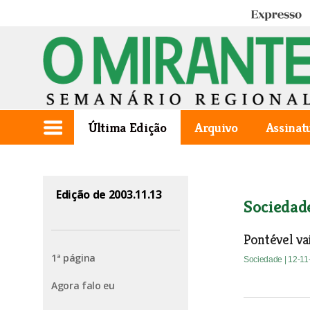
Expresso
Última Edição
Arquivo
Assinat
Edição de 2003.11.13
Sociedad
Pontével va
1ª página
Sociedade
| 12-1
Agora falo eu