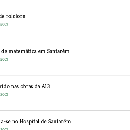
e folclore
1-2003
s de matemática em Santarém
1-2003
rido nas obras da A13
1-2003
da-se no Hospital de Santarém
1-2003