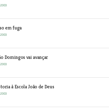
1-2003
eso em fuga
1-2003
ão Domingos vai avançar
1-2003
storia à Escola João de Deus
1-2003