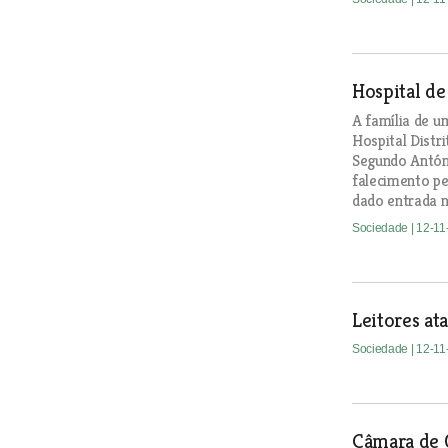
Hospital de
A família de u
Hospital Distr
Segundo Antóni
falecimento pe
dado entrada n
Sociedade
| 12-1
Leitores at
Sociedade
| 12-1
Câmara de 