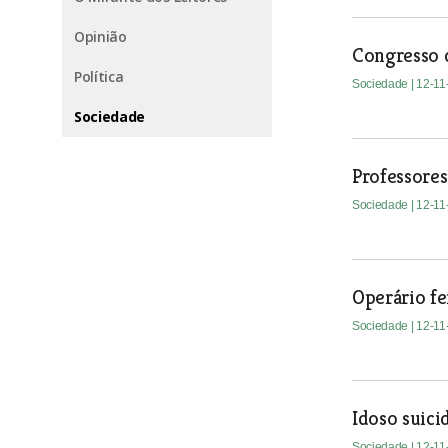
Opinião
Congresso d
Política
Sociedade
| 12-1
Sociedade
Professore
Sociedade
| 12-1
Operário fe
Sociedade
| 12-1
Idoso suici
Sociedade
| 12-1