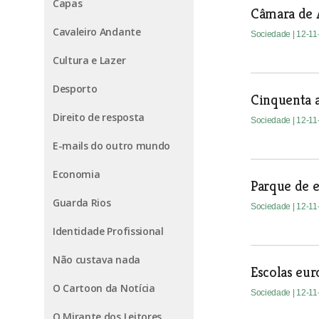
Capas
Câmara de 
Cavaleiro Andante
Sociedade
| 12-1
Cultura e Lazer
Desporto
Cinquenta 
Direito de resposta
Sociedade
| 12-1
E-mails do outro mundo
Economia
Parque de 
Guarda Rios
Sociedade
| 12-1
Identidade Profissional
Não custava nada
Escolas eur
O Cartoon da Notícia
Sociedade
| 12-1
O Mirante dos Leitores