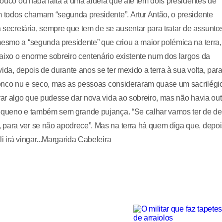
 Pouco ou nada falta a uma aldeia que até tem dois presidentes de
m todos chamam “segunda presidente”. Artur Antão, o presidente
a secretária, sempre que tem de se ausentar para tratar de assunto
mesmo a “segunda presidente” que criou a maior polémica na terra,
aixo o enorme sobreiro centenário existente num dos largos da
vida, depois de durante anos se ter mexido a terra à sua volta, par
tronco nu e seco, mas as pessoas consideraram quase um sacrilégi
rar algo que pudesse dar nova vida ao sobreiro, mas não havia out
pequeno e também sem grande pujança. “Se calhar vamos ter de dei
 para ver se não apodrece”. Mas na terra há quem diga que, depoi
i irá vingar...Margarida Cabeleira