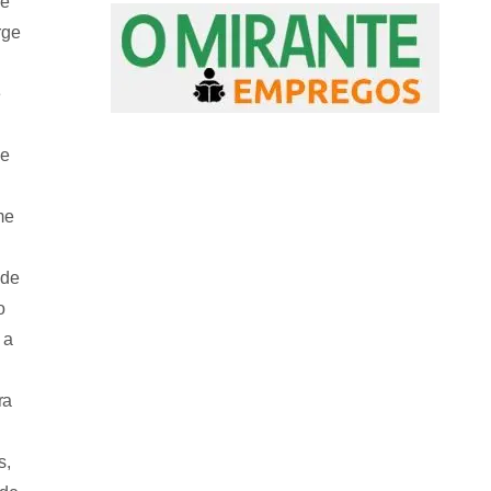
de
rge
e
ue
me
 de
o
 a
ra
s,