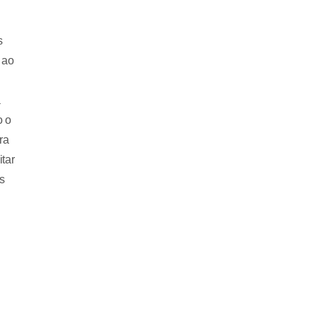
s
 ao
a
o o
ra
tar
s