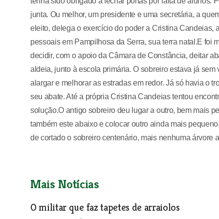
tenha sido obrigado a fechar portas por falta de alunos.
junta. Ou melhor, um presidente e uma secretária, a que
eleito, delega o exercício do poder a Cristina Candeias, 
pessoais em Pampilhosa da Serra, sua terra natal.E foi 
decidir, com o apoio da Câmara de Constância, deitar ab
aldeia, junto à escola primária. O sobreiro estava já sem 
alargar e melhorar as estradas em redor. Já só havia o 
seu abate. Até a própria Cristina Candeias tentou encont
solução.O antigo sobreiro deu lugar a outro, bem mais 
também este abaixo e colocar outro ainda mais pequeno,
de cortado o sobreiro centenário, mais nenhuma árvore al
Mais Notícias
O militar que faz tapetes de arraiolos