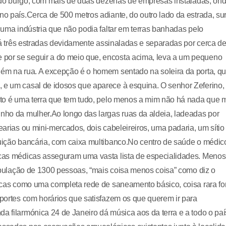
ial do burgo, com mais de duas dezenas de empresas instaladas, on
no país.Cerca de 500 metros adiante, do outro lado da estrada, su
, uma indústria que não podia faltar em terras banhadas pelo
– há três estradas devidamente assinaladas e separadas por cerca d
 por se seguir a do meio que, encosta acima, leva a um pequeno
guém na rua. A excepção é o homem sentado na soleira da porta, q
, e um casal de idosos que aparece à esquina. O senhor Zeferino,
Isto é uma terra que tem tudo, pelo menos a mim não há nada que 
inho da mulher.Ao longo das largas ruas da aldeia, ladeadas por
earias ou mini-mercados, dois cabeleireiros, uma padaria, um sítio
tuição bancária, com caixa multibanco.No centro de saúde o médic
nicas médicas asseguram uma vasta lista de especialidades. Menos
 população de 1300 pessoas, “mais coisa menos coisa” como diz o
ásicas como uma completa rede de saneamento básico, coisa rara fo
sportes com horários que satisfazem os que querem ir para
a filarmónica 24 de Janeiro dá música aos da terra e a todo o paí