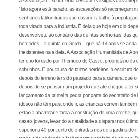
a Associação Escora tenta descobrir vestígios dos antep
“Isto agora está parado, as escavações só recomeçam no
senhorios latifundiários que davam trabalho à populaçã
toda virada para a indústria. É dela que hoje em dia de
desenvolveu, ao contrário das quintas senhoriais, das 
herdades – a quinta da Gorda – que há 14 anos se anda 
inexistentes na aldeia. A Associação Humanitária de Apo
terreno foi dado por Themudo de Castro, proprietário da 
sobrinhos. E por causa de tantos herdeiros, a escritura 
depois do terreno ter sido passado para a câmara, que o t
depois de se pensar num projecto que até chegou a ter su
lançamento da primeira pedra por parte do secretário d
idosos não têm para onde ir, as crianças correm também o
estão a abarrotar e tarda a construção de uma creche, q
casais jovens, levando a natalidade a disparar nos últi
superior a 40 por cento de entradas nos dois jardins-de-