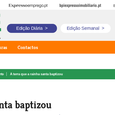
Expresso Emprego
BPI Expresso Imobiliário
B
Edição Diária
>
Edição Semanal
>
uras
Contactos
rto
A terra que a rainha santa baptizou
nta baptizou