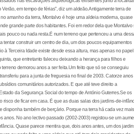
assados nas escavações arqueológicas existentes junto à localida
 Verão, em tempo de férias”, diz um aldeão.Antigamente terra de
o no amanho da terra, Montalvo é hoje uma aldeia moderna, quase
pende grande parte dos habitantes. Foi em redor dela que Montalvo
quais pouco ou nada resta.É num terreno que pertenceu a uma dess
a tentar construir um centro de dia, um dos poucos equipamentos
io à Terceira Idade existe desde essa altura, mas apenas no pape
quinta, que entretanto faleceu deixando a herança para filhos e
do terreno demorou anos a ser feita.Um feito que só se conseguiu
ransferiu para a junta de freguesia no final de 2003. Catorze anos
bsídios comunitários autorizados. E que até teve direito a
e Estado da Segurança Social do tempo de António Guterres.Se os
 risco de ficar em casa. É que as duas salas dos jardins-de-infân
ue disponha também de berçário. Porque na terra há cada vez mai
mos anos. No ano lectivo passado (2002-2003) registou-se um aume
infância. Quase parece mentira que, dois anos antes, um dos jardin