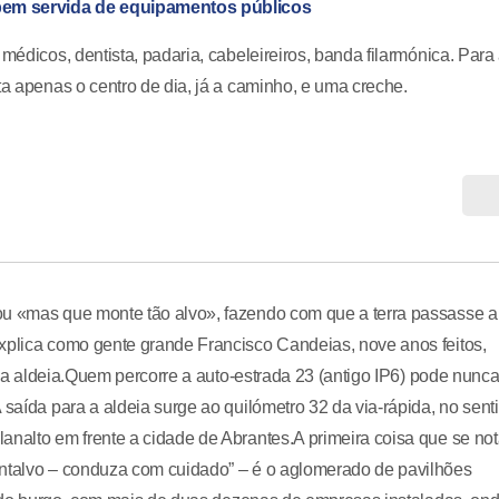
 bem servida de equipamentos públicos
médicos, dentista, padaria, cabeleireiros, banda filarmónica. Para
ta apenas o centro de dia, já a caminho, e uma creche.
ou «mas que monte tão alvo», fazendo com que a terra passasse a 
explica como gente grande Francisco Candeias, nove anos feitos,
o na aldeia.Quem percorre a auto-estrada 23 (antigo IP6) pode nunc
 saída para a aldeia surge ao quilómetro 32 da via-rápida, no sent
analto em frente a cidade de Abrantes.A primeira coisa que se no
ontalvo – conduza com cuidado” – é o aglomerado de pavilhões