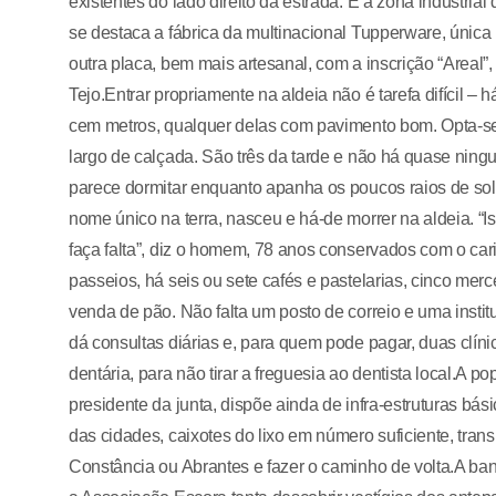
existentes do lado direito da estrada. É a zona industr
se destaca a fábrica da multinacional Tupperware, única 
outra placa, bem mais artesanal, com a inscrição “Areal”
Tejo.Entrar propriamente na aldeia não é tarefa difícil 
cem metros, qualquer delas com pavimento bom. Opta-se
largo de calçada. São três da tarde e não há quase nin
parece dormitar enquanto apanha os poucos raios de sol
nome único na terra, nasceu e há-de morrer na aldeia. “
faça falta”, diz o homem, 78 anos conservados com o car
passeios, há seis ou sete cafés e pastelarias, cinco merc
venda de pão. Não falta um posto de correio e uma insti
dá consultas diárias e, para quem pode pagar, duas clí
dentária, para não tirar a freguesia ao dentista local.A
presidente da junta, dispõe ainda de infra-estruturas b
das cidades, caixotes do lixo em número suficiente, tran
Constância ou Abrantes e fazer o caminho de volta.A band