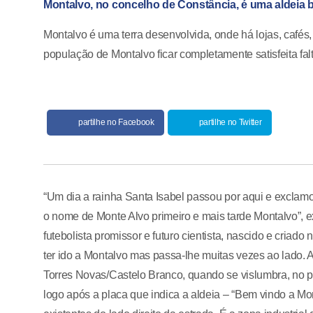
Montalvo, no concelho de Constância, é uma aldeia
Montalvo é uma terra desenvolvida, onde há lojas, cafés, 
população de Montalvo ficar completamente satisfeita fal
partilhe no Facebook
partilhe no Twitter
“Um dia a rainha Santa Isabel passou por aqui e exclam
o nome de Monte Alvo primeiro e mais tarde Montalvo”, 
futebolista promissor e futuro cientista, nascido e criad
ter ido a Montalvo mas passa-lhe muitas vezes ao lado. A
Torres Novas/Castelo Branco, quando se vislumbra, no pl
logo após a placa que indica a aldeia – “Bem vindo a M