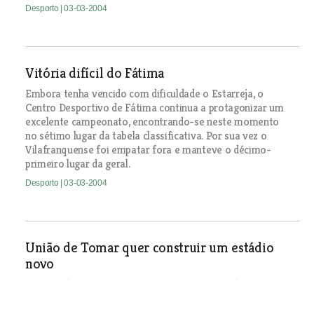
Desporto
| 03-03-2004
Vitória difícil do Fátima
Embora tenha vencido com dificuldade o Estarreja, o
Centro Desportivo de Fátima continua a protagonizar um
excelente campeonato, encontrando-se neste momento
no sétimo lugar da tabela classificativa. Por sua vez o
Vilafranquense foi empatar fora e manteve o décimo-
primeiro lugar da geral.
Desporto
| 03-03-2004
União de Tomar quer construir um estádio
novo
O União de Tomar quer assumir a construção de um
campo de futebol na zona das Avessadas, junto ao
instituto politécnico da cidade, perto da saída para o IC3.