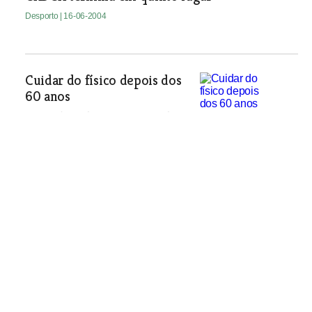
Desporto
| 16-06-2004
Cuidar do físico depois dos
60 anos
Mais vale tarde que nunca. Os idosos
despertaram para o desporto e é
frequente vê-los na piscina, no ginásio
ou na rua. Nadar, fazer musculação ou
simplesmente caminhar ajuda a cuidar
do corpo e da alma. O MIRANTE deixa
alguns exemplos de atletas com mais
de 60 anos.
Desporto
| 16-06-2004
Atletas pedem dinheiro demais