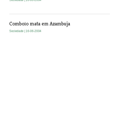
Sociedade
| 16-06-2004
Comboio mata em Azambuja
Sociedade
| 16-06-2004
Mentiras, queixas e ameaças
A filha do casal de idosos que habita a casa do ermitão,
junto à capela de Santa Marta, em Moitas Venda, diz que
foi alvo de represálias após se ter desentendido com
populares da zona. A polémica prende-se com a
titularidade da casa, dos palheiros e do serrado junto à
ermida.
Sociedade
| 16-06-2004