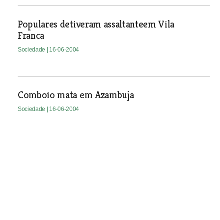
Populares detiveram assaltanteem Vila
Franca
Sociedade
| 16-06-2004
Comboio mata em Azambuja
Sociedade
| 16-06-2004
Mentiras, queixas e ameaças
A filha do casal de idosos que habita a casa do ermitão,
junto à capela de Santa Marta, em Moitas Venda, diz que
foi alvo de represálias após se ter desentendido com
populares da zona. A polémica prende-se com a
titularidade da casa, dos palheiros e do serrado junto à
ermida.