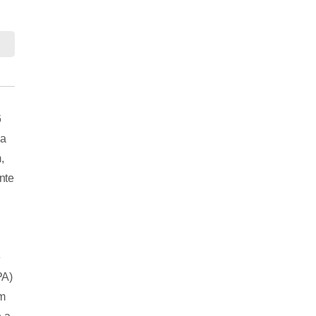
6
ja
,
nte
e
PA)
um