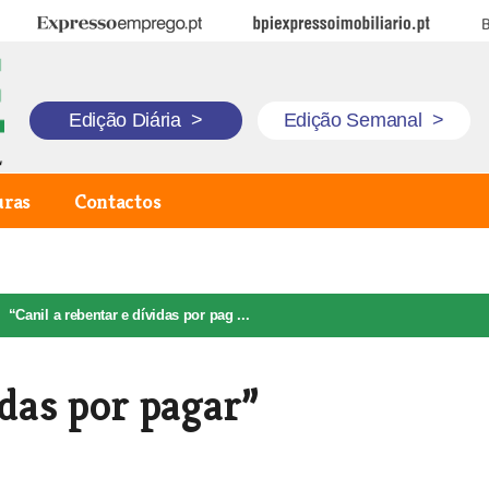
Expresso Emprego
BPI Expresso Imobiliário
B
Edição Diária
>
Edição Semanal
>
uras
Contactos
“Canil a rebentar e dívidas por pag ...
idas por pagar”