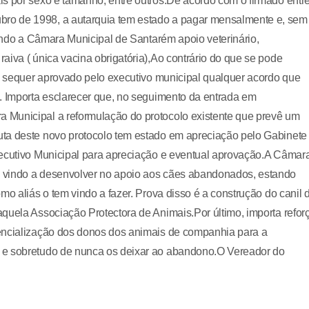
s por sexo e tamanho, entre outros.De acordo com o firmado entr
ro de 1998, a autarquia tem estado a pagar mensalmente e, sem
tando a Câmara Municipal de Santarém apoio veterinário,
aiva ( única vacina obrigatória),Ao contrário do que se pode
em sequer aprovado pelo executivo municipal qualquer acordo que
. Importa esclarecer que, no seguimento da entrada em
 Municipal a reformulação do protocolo existente que prevê um
uta deste novo protocolo tem estado em apreciação pelo Gabinete
xecutivo Municipal para apreciação e eventual aprovação.A Câmar
 vindo a desenvolver no apoio aos cães abandonados, estando
mo aliás o tem vindo a fazer. Prova disso é a construção do canil 
quela Associação Protectora de Animais.Por último, importa refor
iencialização dos donos dos animais de companhia para a
 e sobretudo de nunca os deixar ao abandono.O Vereador do