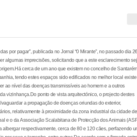
vidas por pagar”, publicada no Jornal “0 Mirante”, no passado dia 2
cer algumas imprecisões, solicitando que a este esclarecimento se
u origem.Há cerca de um ano que existem no concelho de Santarém
anhia, tendo estes espaços sido edificados no melhor local existe
er ao nível das doenças transmissíveis ao homem e a outros
e da vizinhança.Do ponto de vista arquitectónico, o projecto destes
alvaguardar a propagação de doenças oriundas do exterior,
ios, relativamente à proximidade da zona industrial da cidade d
al e o da Associação Scalabitana de Protecção dos Animais (AS
a albergar respectivamente, cerca de 80 e 120 cães, perfazendo 