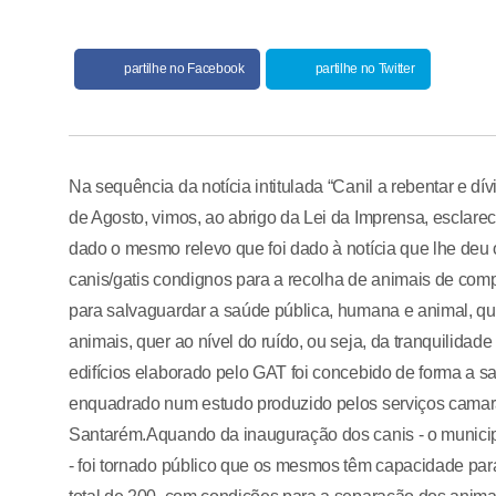
partilhe no Facebook
partilhe no Twitter
Na sequência da notícia intitulada “Canil a rebentar e dí
de Agosto, vimos, ao abrigo da Lei da Imprensa, esclare
dado o mesmo relevo que foi dado à notícia que lhe de
canis/gatis condignos para a recolha de animais de comp
para salvaguardar a saúde pública, humana e animal, qu
animais, quer ao nível do ruído, ou seja, da tranquilidad
edifícios elaborado pelo GAT foi concebido de forma a s
enquadrado num estudo produzido pelos serviços camarár
Santarém.Aquando da inauguração dos canis - o municip
- foi tornado público que os mesmos têm capacidade par