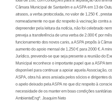
total de 200, com condições para a separação dos animai
Câmara Municipal de Santarém e a ASPA em 13 de Outub
atrasos, a verba protocolada, no valor de 1.250 € , pres
nomeadamente no que diz respeito à vacinação contra a r
depreender pela leitura da notícia, não foi celebrado n
preveja a transferência de uma verba de 2.000 € por mês
funcionamento dos novos canis, a ASPA propôs à Câmara
aumento do apoio mensal de 1.250 € para 2000 €. A min
Jurídico, prevendo-se que seja presente a reunião do E
Municipal reconhece o importante papel que a ASPA tem
disponível para continuar a apoiar aquela Associação, co
ASPA, obra há anos ansiada pelos sócios e dirigentes da
o apelo deixado pela ASPA no que diz respeito à consc
necessidade de os manter em boas condições sanitárias
AmbienteEngº. Joaquim Neto