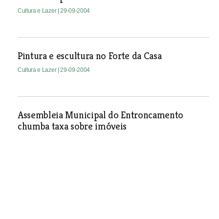
Cultura e Lazer
| 29-09-2004
Pintura e escultura no Forte da Casa
Cultura e Lazer
| 29-09-2004
Assembleia Municipal do Entroncamento
chumba taxa sobre imóveis
Política
| 29-09-2004
O fiel bacalhau e outras iguarias
O bacalhau, confec-cionado de várias maneiras, é um dos
pratos mais comuns na primeira Mostra Gastronómica do