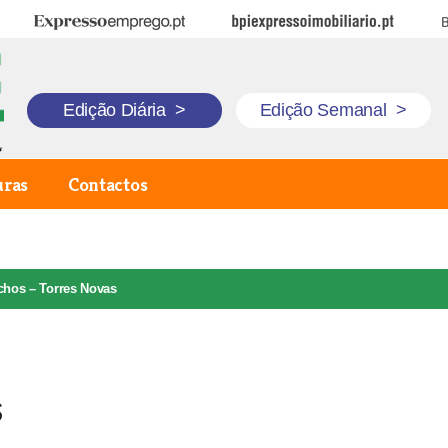
Expresso Emprego
BPI Expresso Imobiliário
B
Edição Diária
>
Edição Semanal
>
uras
Contactos
chos – Torres Novas
s