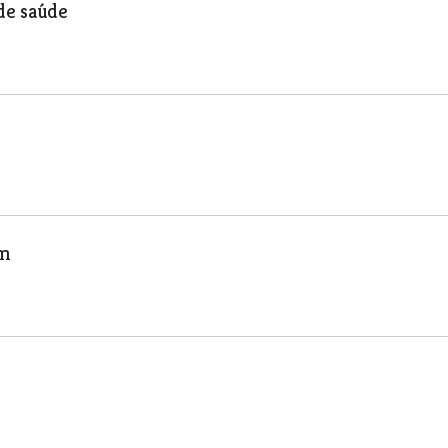
de saúde
ém