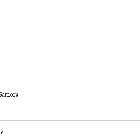
 Samora
te