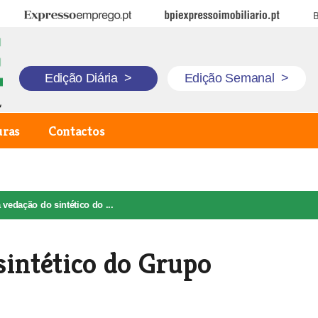
Expresso Emprego
BPI Expresso Imobiliário
B
Edição Diária
>
Edição Semanal
>
uras
Contactos
 vedação do sintético do ...
sintético do Grupo