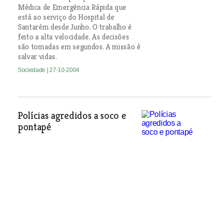
Médica de Emergência Rápida que
está ao serviço do Hospital de
Santarém desde Junho. O trabalho é
feito a alta velocidade. As decisões
são tomadas em segundos. A missão é
salvar vidas.
Sociedade
| 27-10-2004
Polícias agredidos a soco e
pontapé
Sociedade
| 27-10-2004
Os solteirões do Ribatejo
Há cada vez mais pessoas no Ribatejo
a optarem pelo celibato. Os dados do
Instituto Nacional de Estatística,