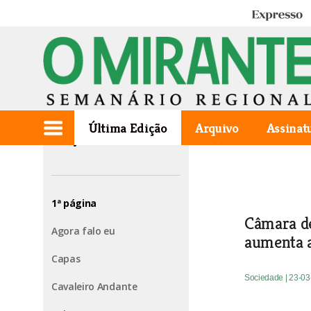
Expresso
Última Edição
Arquivo
Assinat
Edição de 2005.03.24
1ª página
Câmara de
Agora falo eu
aumenta a
Capas
Sociedade
| 23-0
Cavaleiro Andante