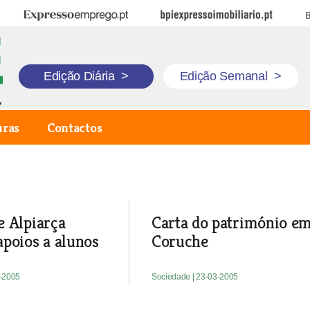
Expresso Emprego
BPI Expresso Imobiliário
B
Edição Diária
>
Edição Semanal
>
uras
Contactos
 Alpiarça
Carta do património e
poios a alunos
Coruche
3-2005
Sociedade
| 23-03-2005