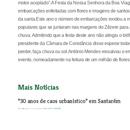
motor acoplado”.A Festa da Nossa Senhora da Boa Viage
embarcações enfeitadas com flores e imagens de santos
da santa.Este ano o número de embarcações rondou a me
populares que se juntaram nas margens do Zêzere para a
chuva. Admitindo que a festa deste ano não atingiu o bri
presidente da Câmara de Constância disse esperar todav
perder, faça chuva ou sol.António Mendes ressalvou o 
evento, nomeadamente na feitura de um milhão de flores q
Mais Notícias
“30 anos de caos urbanístico” em Santarém
Cultura e Lazer
| 30-03-2005