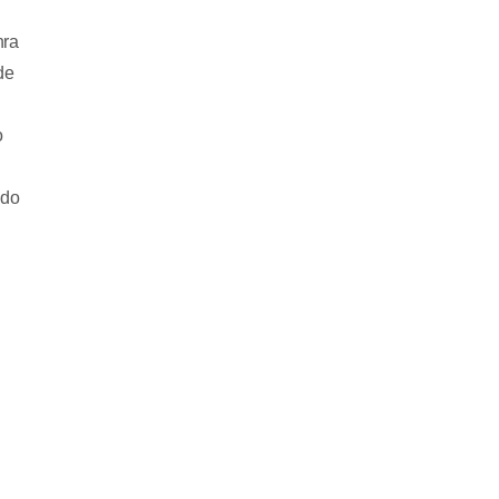
nra
de
o
 do