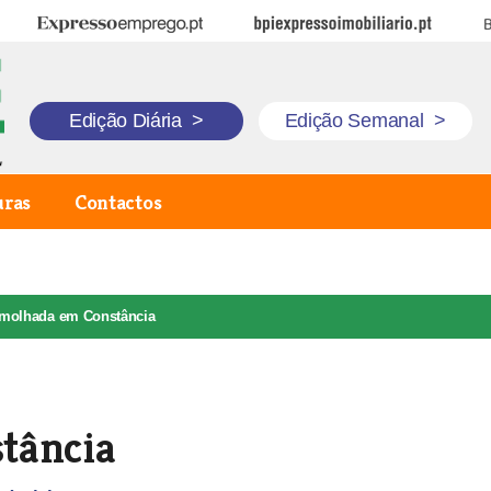
Expresso Emprego
BPI Expresso Imobiliário
B
Edição Diária
>
Edição Semanal
>
uras
Contactos
 molhada em Constância
tância