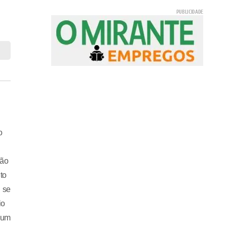
o
ção
to
 se
io
 um