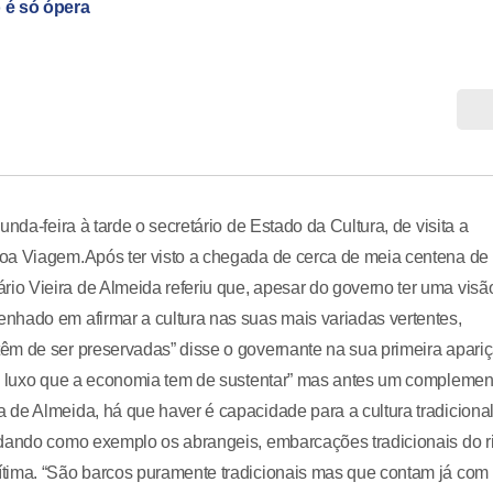
o é só ópera
nda-feira à tarde o secretário de Estado da Cultura, de visita a
Boa Viagem.Após ter visto a chegada de cerca de meia centena de
o Vieira de Almeida referiu que, apesar do governo ter uma visã
nhado em afirmar a cultura nas suas mais variadas vertentes,
êm de ser preservadas” disse o governante na sua primeira apari
um luxo que a economia tem de sustentar” mas antes um complemen
de Almeida, há que haver é capacidade para a cultura tradicional
 dando como exemplo os abrangeis, embarcações tradicionais do r
ítima. “São barcos puramente tradicionais mas que contam já com