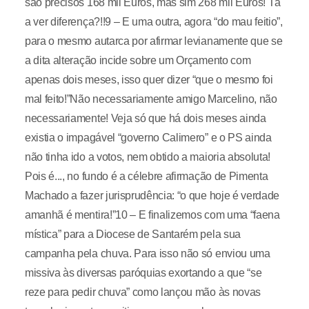
são precisos 168 mil Euros, mas sim 268 mil Euros! Tá
a ver diferença?!!9 – E uma outra, agora “do mau feitio”,
para o mesmo autarca por afirmar levianamente que se
a dita alteração incide sobre um Orçamento com
apenas dois meses, isso quer dizer “que o mesmo foi
mal feito!”Não necessariamente amigo Marcelino, não
necessariamente! Veja só que há dois meses ainda
existia o impagável “governo Calimero” e o PS ainda
não tinha ido a votos, nem obtido a maioria absoluta!
Pois é..., no fundo é a célebre afirmação de Pimenta
Machado a fazer jurisprudência: “o que hoje é verdade
amanhã é mentira!”10 – E finalizemos com uma “faena
mística” para a Diocese de Santarém pela sua
campanha pela chuva. Para isso não só enviou uma
missiva às diversas paróquias exortando a que “se
reze para pedir chuva” como lançou mão às novas