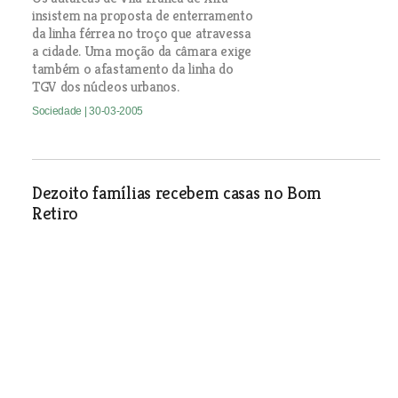
insistem na proposta de enterramento
da linha férrea no troço que atravessa
a cidade. Uma moção da câmara exige
também o afastamento da linha do
TGV dos núcleos urbanos.
Sociedade
| 30-03-2005
Dezoito famílias recebem casas no Bom
Retiro
Sociedade
| 30-03-2005
Bombeiros de Samora
comemoram 30 anos
Sociedade
| 30-03-2005