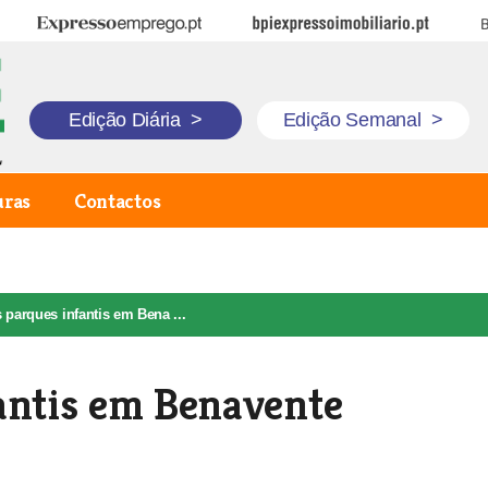
Expresso Emprego
BPI Expresso Imobiliário
B
Edição Diária
>
Edição Semanal
>
uras
Contactos
 parques infantis em Bena ...
antis em Benavente