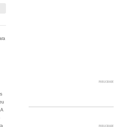
ara
os
eu
.A
o
ra