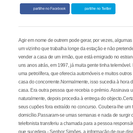
partilhe no Facebook
partilhe no Twitter
Agir em nome de outrem pode gerar, por vezes, algumas
um vizinho que trabalha longe da estação e não pretende
vender a casa de um irmão, que está emigrado no estran
uns anos atrás, em 1997, já muita gente tinha telemóvel.
uma petrolífera, que oferecia automóveis e muitos outro
casa do concorrente.Normalmente, isso sucedia à hora 
casa. Era outra pessoa que recebia o prémio. Assinava
naturalmente, depois procedia à entrega do objecto.Cert
seus cupões fora extraído no concurso. Coubera-lhe um te
domicílio.Passaram-se umas semanas e nada de surgir o p
telefonista transferiu a chamada para a pessoa respons
que sucedera.- Senhor Simões, a informação de que disp