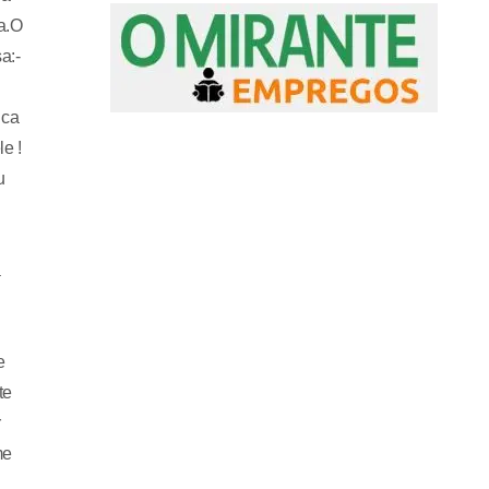
a.O
a:-
ica
e !
u
a
e
te
r
me