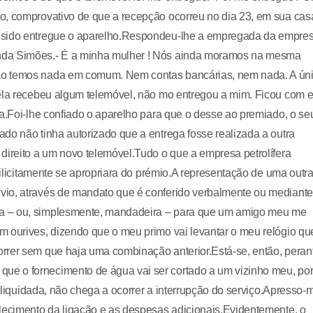
o, comprovativo de que a recepção ocorreu no dia 23, em sua cas
a sido entregue o aparelho.Respondeu-lhe a empregada da empres
inda Simões.- É a minha mulher ! Nós ainda moramos na mesma
ão temos nada em comum. Nem contas bancárias, nem nada. A ún
ela recebeu algum telemóvel, não mo entregou a mim. Ficou com el
ta.Foi-lhe confiado o aparelho para que o desse ao premiado, o se
do não tinha autorizado que a entrega fosse realizada a outra
direito a um novo telemóvel.Tudo o que a empresa petrolífera
e ilicitamente se apropriara do prémio.A representação de uma outr
vio, através de mandato que é conferido verbalmente ou mediante
ra – ou, simplesmente, mandadeira – para que um amigo meu me
m ourives, dizendo que o meu primo vai levantar o meu relógio qu
rrer sem que haja uma combinação anterior.Está-se, então, peran
e o fornecimento de água vai ser cortado a um vizinho meu, po
, liquidada, não chega a ocorrer a interrupção do serviço.Apresso-
elecimento da ligação e as despesas adicionais.Evidentemente, o