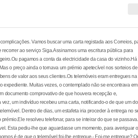
 complicações. Vamos buscar uma carta registada aos Correios, p
 recorrer ao serviço Siga.Assinamos uma escritura pública para
geiro.Ou pagamos a conta da electricidade da casa do vizinho.Há
 Mas o preço ainda o tornava um prémio apetecível nos sorteios de
s bens de valor aos seus clientes.Os telemóveis eram entregues na
do expediente. Muitas vezes, o contemplado não se encontrava em
 um documento comprovativo de que houvera recepção e,
a vez, um indivíduo recebeu uma carta, notificando-o de que um d
lemóvel. Dentro de dias, um estafeta iria proceder à entrega no s
rémio.Ele resolveu telefonar, para se inteirar do que se passava
ável. Esta pediu-lhe que aguardasse um momento, para averiguar 
omos é de que o telemóvel foi-lhe entregue.- Foi-me entregue? O