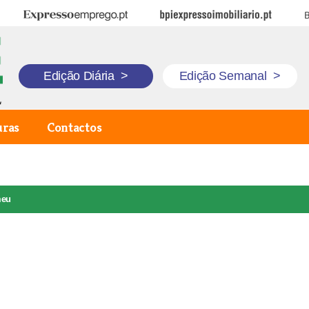
Expresso Emprego
BPI Expresso Imobiliário
B
Edição Diária
>
Edição Semanal
>
uras
Contactos
meu