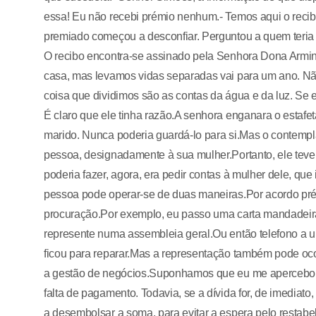
essa! Eu não recebi prémio nenhum.- Temos aqui o recib
premiado começou a desconfiar. Perguntou a quem teri
O recibo encontra-se assinado pela Senhora Dona Arm
casa, mas levamos vidas separadas vai para um ano. N
coisa que dividimos são as contas da água e da luz. Se 
É claro que ele tinha razão.A senhora enganara o estafe
marido. Nunca poderia guardá-lo para si.Mas o contempla
pessoa, designadamente à sua mulher.Portanto, ele teve 
poderia fazer, agora, era pedir contas à mulher dele, qu
pessoa pode operar-se de duas maneiras.Por acordo pré
procuração.Por exemplo, eu passo uma carta mandadei
represente numa assembleia geral.Ou então telefono a u
ficou para reparar.Mas a representação também pode oco
a gestão de negócios.Suponhamos que eu me apercebo qu
falta de pagamento. Todavia, se a dívida for, de imediato
a desembolsar a soma, para evitar a espera pelo restab