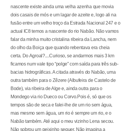
nascente existe ainda uma velha azenha que movia
dois casais de mós e um lagar de azeite e, logo ali na
fusão entre um velho troço da Estrada Nacional 247 e o
actual IC8 temos a nascente do rio Nabão. Não vamos
falar da minha muito cristalina ribeira da Lancha, nem
do olho da Boiça que quando rebentava era cheia
certa. Do Agroal?....Curioso, se andarmos mais 3 km
ficamos num vale tipo “polge” com saída para três sub-
bacias hidrográficas. A citada através do Nabão, uma
outra também para o Zêzere (Albufeira de Castelo de
Bode), via ribeira de Alge e, ainda outra para o
Mondego via rio Dueco ou Corvo.Pois é, só que os
tempos são de seca e falei-lhe de um rio sem água,
mas mesmo sem água, um rio é sempre um rio, e o
Nabão também. Até aqui o meu vizinho Lena secou.
Não sobrou um peixinho sequer. Não imagina a