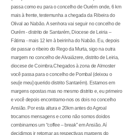
passa como eu para o concelho de Ourém onde, 6 km
mais à frente, testemunha a chegada da Ribeira do
Olival ao Nabão. A senhora vai seguir no concelho de
Ourém - distrito de Santarém, Diocese de Leiria –
Fátima - mais 12 km à beirinha do Nabão. Eu, depois
de passar o ribeiro do Rego da Murta, sigo na outra
margem no concelho de Alvaiázere, distrito de Leiria,
diocese de Coimbra.Chegados à zona de Almoster
você passa para o concelho de Pombal (deixou o
seu[e meu] querido distrito Santarém). Estamos em
margens opostas mas no mesmo distrito e, eu primeiro
e você depois encontramo-nos os dois no concelho
Ansião. Por esta altura e 20km antes do Agroal
trocamos mensagens e como não somos doidos
combinamos um “coffee – break” em Ansião. Aí
decidimos ir retornar as respectivas margens do