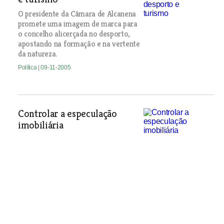
O presidente da Câmara de Alcanena
promete uma imagem de marca para
o concelho alicerçada no desporto,
apostando na formação e na vertente
da natureza.
Política
| 09-11-2005
Controlar a especulação
imobiliária
A Câmara do Cartaxo vai criar uma
reserva de terrenos do município junto
ao nó de acesso à A1 para evitar o
crescimento urbanístico desregrado.
Política
| 09-11-2005