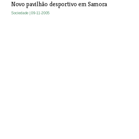
Novo pavilhão desportivo em Samora
Sociedade
| 09-11-2005
GNR de folga evita assalto a restaurante em
Samora
Sociedade
| 09-11-2005
Vereador sugere reuniões ao sábado
Sociedade
| 09-11-2005
Comprava carros com cheques furtados
Sociedade
| 09-11-2005