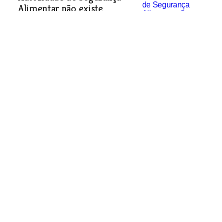
Alimentar não existe
Economia
| 18-01-2006
Mação capital do presunto
Os produtores de presunto de Mação
querem que os portugueses saibam
que são responsáveis por 70 por cento
da produção nacional. A criação de
uma marca conjunta está a caminho,
com o apoio da câmara.
Economia
| 18-01-2006
Fábrica de cervejas Cintra
pode mudar de mãos
Economia
| 18-01-2006