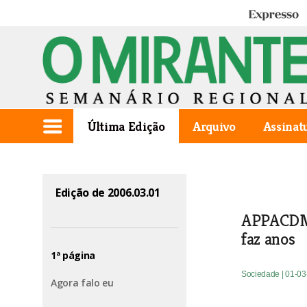
Expresso
Última Edição
Arquivo
Assinat
Edição de 2006.03.01
APPACDM
faz anos
1ª página
Sociedade
| 01-0
Agora falo eu