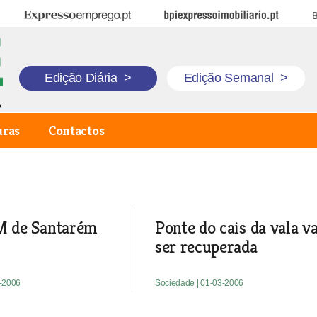
Expresso Emprego
BPI Expresso Imobiliário
B
Edição Diária
>
Edição Semanal
>
uras
Contactos
 de Santarém
Ponte do cais da vala va
ser recuperada
3-2006
Sociedade
| 01-03-2006