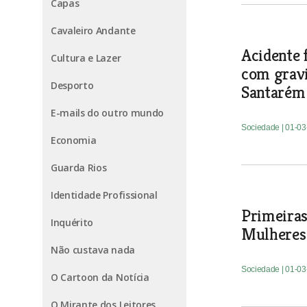
Capas
Cavaleiro Andante
Acidente 
Cultura e Lazer
com grav
Desporto
Santarém
E-mails do outro mundo
Sociedade
| 01-0
Economia
Guarda Rios
Identidade Profissional
Primeiras
Inquérito
Mulheres 
Não custava nada
Sociedade
| 01-0
O Cartoon da Notícia
O Mirante dos Leitores