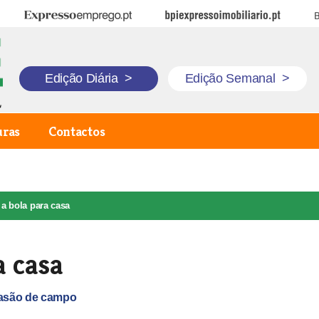
Expresso Emprego
BPI Expresso Imobiliário
B
Edição Diária
>
Edição Semanal
>
uras
Contactos
 a bola para casa
a casa
vasão de campo