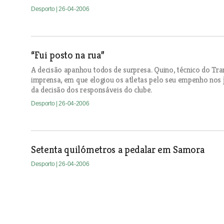
Desporto
| 26-04-2006
“Fui posto na rua”
A decisão apanhou todos de surpresa. Quino, técnico do Tra
imprensa, em que elogiou os atletas pelo seu empenho nos j
da decisão dos responsáveis do clube.
Desporto
| 26-04-2006
Setenta quilómetros a pedalar em Samora
Desporto
| 26-04-2006
Da Weasel e Toranja inauguram estádio na Póv