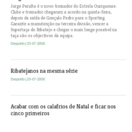
Jorge Peralta é o novo treinador do Estrela Ouriquense.
Clube e treinador chegaram a acordo na quinta-feira,
depois da saída de Gonçalo Pedro para o Sporting.
Garantir a manutenção na terceira divisão, vencer a
Supertaça do Ribatejo e chegar o mais longe possível na
taça são os objectivos da equipa.
Desporto
| 20-07-2006
Ribatejanos na mesma série
Desporto
| 20-07-2006
Acabar com os calafrios de Natal e ficar nos
cinco primeiros
O Riachense quer continuar a fazer jus ao epíteto de clube
mais estável da região e contratou apenas três reforços.