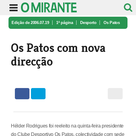
Edição de 2006.07.19
1ª página
Desporto
Os Patos
com nova direcção
Os Patos com nova
direcção
Hélder Rodrigues foi reeleito na quinta-feira presidente
do Clube Desportivo Os Patos, colectividade com sede