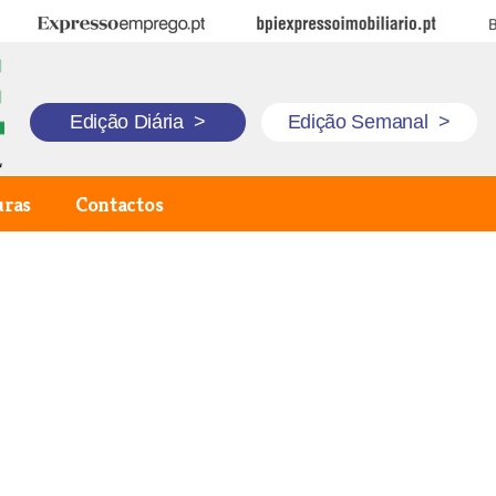
Expresso Emprego
BPI Expresso Imobiliário
B
Edição Diária
>
Edição Semanal
>
uras
Contactos
o