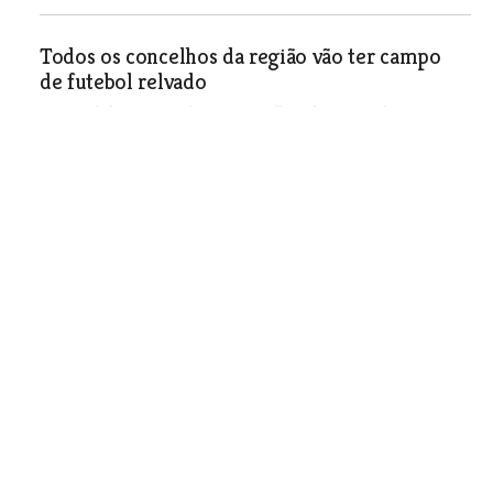
Todos os concelhos da região vão ter campo
de futebol relvado
Até final de 2009 todos os concelhos da região de
abrangência de O MIRANTE deverão ter campos relvados
para a prática de futebol. Azambuja, Barquinha,
Constância, Ferreira do Zêzere, Golegã, Salvaterra de
Magos e Sardoal deverão arrancar em breve com a
construção de relvados sintéticos.
Desporto
| 10-01-2007
Azambuja também constrói relvado
Desporto
| 10-01-2007
Manuel Graça afinal pode voltar a ser