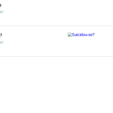
s
007
e?
007