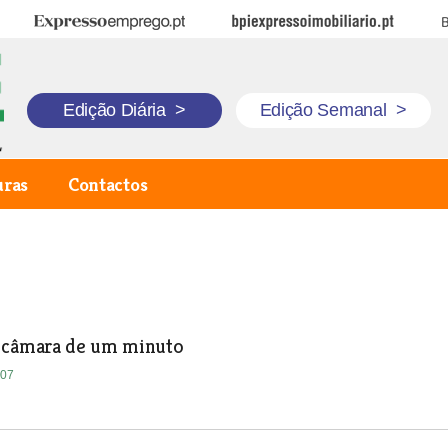
Expresso Emprego
BPI Expresso Imobiliário
B
Edição Diária
>
Edição Semanal
>
uras
Contactos
 câmara de um minuto
007