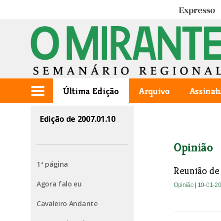
Expresso
Última Edição
Arquivo
Assinat
Edição de 2007.01.10
Opinião
1ª página
Reunião de
Agora falo eu
Opinião
| 10-01-2
Cavaleiro Andante