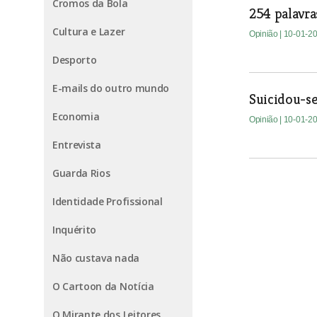
Cromos da Bola
254 palavra
Cultura e Lazer
Opinião
| 10-01-2
Desporto
E-mails do outro mundo
Suicidou-s
Economia
Opinião
| 10-01-2
Entrevista
Guarda Rios
Identidade Profissional
Inquérito
Não custava nada
O Cartoon da Notícia
O Mirante dos Leitores