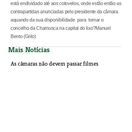
está endividado até aos cotovelos, onde estão então as
contrapartidas anunciadas pelo presidente da câmara
aquando da sua disponibilidade para tornar o
concelho da Chamusca na capital do lixo?Manuel
Bento (Grilo)
Mais Notícias
As câmaras não devem passar filmes
O Mirante dos Leitores
| 10-01-2007
Concurso para central de compostagem na
Chamusca
O Mirante dos Leitores
| 10-01-2007