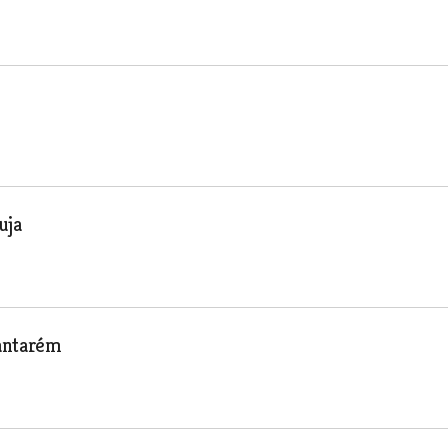
uja
Santarém