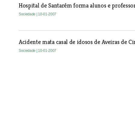
Hospital de Santarém forma alunos e professo
Sociedade
| 10-01-2007
Acidente mata casal de idosos de Aveiras de C
Sociedade
| 10-01-2007
Solar de Benavente encerra depois das dez da 
Sociedade
| 10-01-2007
Médicos asseguram consultas na extensão de 
Sociedade
| 10-01-2007