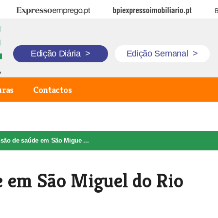
Expresso Emprego
BPI Expresso Imobiliário
B
Edição Diária
>
Edição Semanal
>
uras
Contactos
são de saúde em São Migue ...
e em São Miguel do Rio