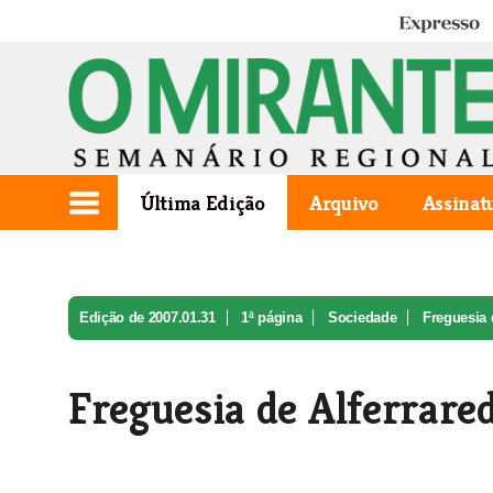
Expresso
Última Edição
Arquivo
Assinat
Edição de 2007.01.31
1ª página
Sociedade
Freguesia d
Freguesia de Alferrared