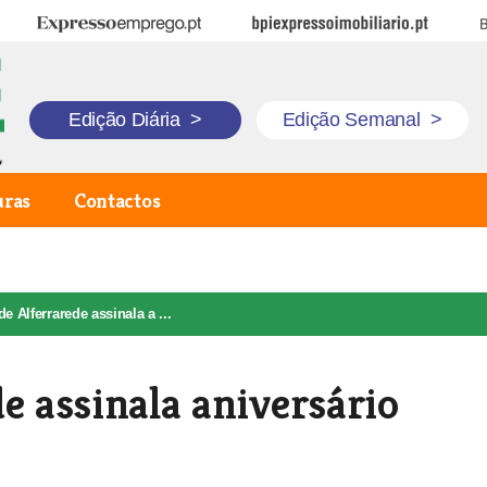
Expresso Emprego
BPI Expresso Imobiliário
B
Edição Diária
>
Edição Semanal
>
uras
Contactos
e Alferrarede assinala a ...
e assinala aniversário