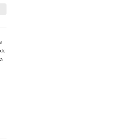
s
 de
ta