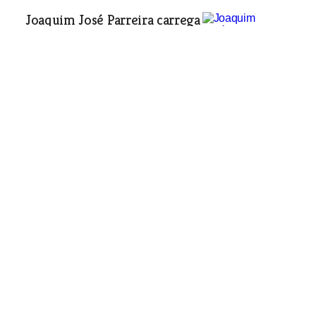
Joaquim José Parreira carrega
o andor com o arcanjo S.
Miguel desde 1989
Cultura e Lazer
| 07-02-2007
António José Varanda diz que
ser juiz das festas não é um
bicho-de-sete-cabeças
Cultura e Lazer
| 07-02-2007
Cristina Branco canta Zeca Afonso no Teatro
São Luiz em Lisboa
Cultura e Lazer
| 07-02-2007