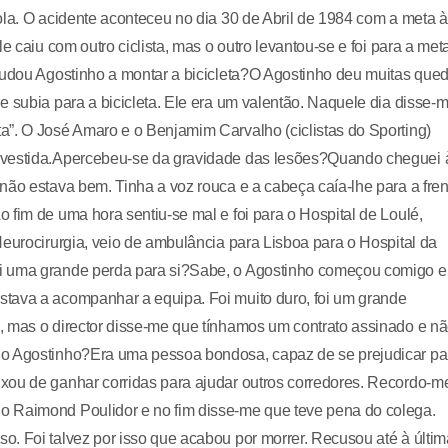
ola. O acidente aconteceu no dia 30 de Abril de 1984 com a meta à
e caiu com outro ciclista, mas o outro levantou-se e foi para a met
ajudou Agostinho a montar a bicicleta?O Agostinho deu muitas que
e subia para a bicicleta. Ele era um valentão. Naquele dia disse-
a”. O José Amaro e o Benjamim Carvalho (ciclistas do Sporting)
a vestida.Apercebeu-se da gravidade das lesões?Quando cheguei 
não estava bem. Tinha a voz rouca e a cabeça caía-lhe para a fren
 fim de uma hora sentiu-se mal e foi para o Hospital de Loulé,
Neurocirurgia, veio de ambulância para Lisboa para o Hospital da
oi uma grande perda para si?Sabe, o Agostinho começou comigo e
tava a acompanhar a equipa. Foi muito duro, foi um grande
, mas o director disse-me que tínhamos um contrato assinado e n
do Agostinho?Era uma pessoa bondosa, capaz de se prejudicar pa
xou de ganhar corridas para ajudar outros corredores. Recordo-m
o Raimond Poulidor e no fim disse-me que teve pena do colega.
. Foi talvez por isso que acabou por morrer. Recusou até à última