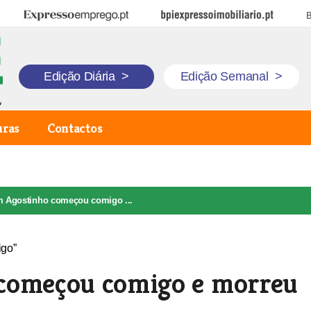
Expresso Emprego
BPI Expresso Imobiliário
B
Edição Diária
>
Edição Semanal
>
uras
Contactos
 Agostinho começou comigo ...
 começou comigo e morreu