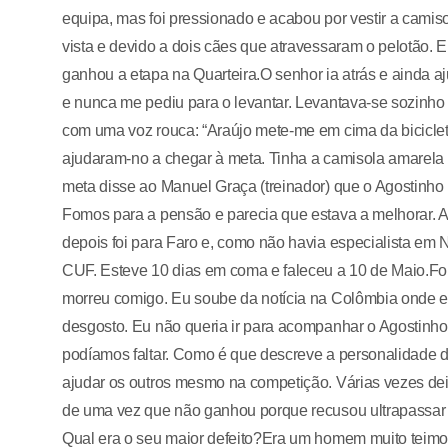
equipa, mas foi pressionado e acabou por vestir a camis
vista e devido a dois cães que atravessaram o pelotão. El
ganhou a etapa na Quarteira.O senhor ia atrás e ainda 
e nunca me pediu para o levantar. Levantava-se sozinho 
com uma voz rouca: “Araújo mete-me em cima da biciclet
ajudaram-no a chegar à meta. Tinha a camisola amarel
meta disse ao Manuel Graça (treinador) que o Agostinho 
Fomos para a pensão e parecia que estava a melhorar. Ao
depois foi para Faro e, como não havia especialista em 
CUF. Esteve 10 dias em coma e faleceu a 10 de Maio.F
morreu comigo. Eu soube da notícia na Colômbia onde es
desgosto. Eu não queria ir para acompanhar o Agostinho
podíamos faltar. Como é que descreve a personalidade 
ajudar os outros mesmo na competição. Várias vezes dei
de uma vez que não ganhou porque recusou ultrapassar 
Qual era o seu maior defeito?Era um homem muito teimoso