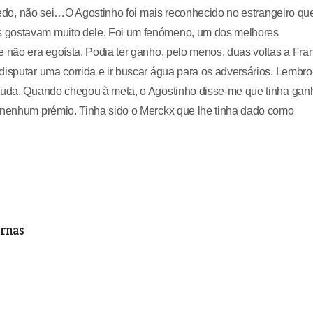
s cedo, não sei…O Agostinho foi mais reconhecido no estrangeiro qu
s gostavam muito dele. Foi um fenómeno, um dos melhores
e não era egoísta. Podia ter ganho, pelo menos, duas voltas a Fra
disputar uma corrida e ir buscar água para os adversários. Lembro
ajuda. Quando chegou à meta, o Agostinho disse-me que tinha gan
o nenhum prémio. Tinha sido o Merckx que lhe tinha dado como
ernas