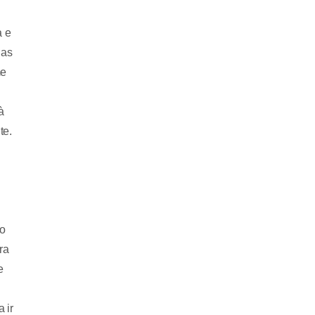
a e
das
me
à
te.
ão
ra
e
 ir