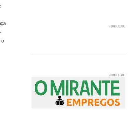
e
nça
-
ho